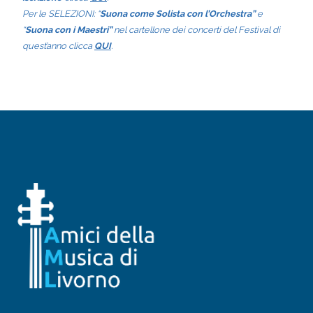
Per le SELEZIONI: “
Suona come Solista con l’Orchestra”
e
“
Suona con i Maestri”
nel cartellone dei concerti del Festival di
quest’anno clicca
QUI
.