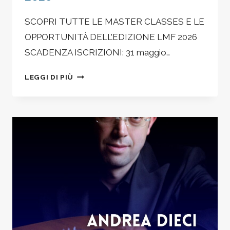
SCOPRI TUTTE LE MASTER CLASSES E LE
OPPORTUNITÀ DELL’EDIZIONE LMF 2026
SCADENZA ISCRIZIONI: 31 maggio…
LIVORNO
LEGGI DI PIÙ
MUSIC
FESTIVAL
&
SUMMER
ACADEMY
–
ISCRIZIONI
APERTE
ALLE
MASTER
CLASSES
2026