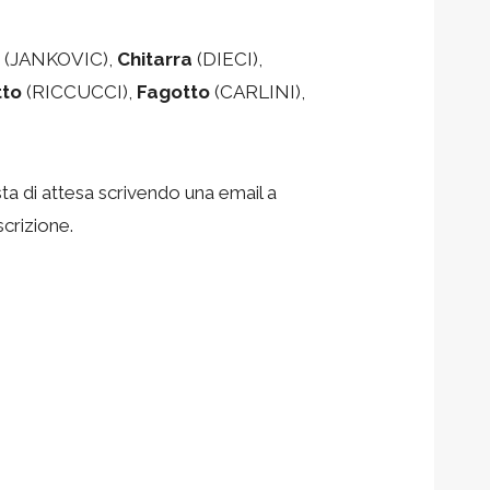
(JANKOVIC),
Chitarra
(DIECI),
tto
(RICCUCCI),
Fagotto
(CARLINI),
ista di attesa scrivendo una email a
crizione.