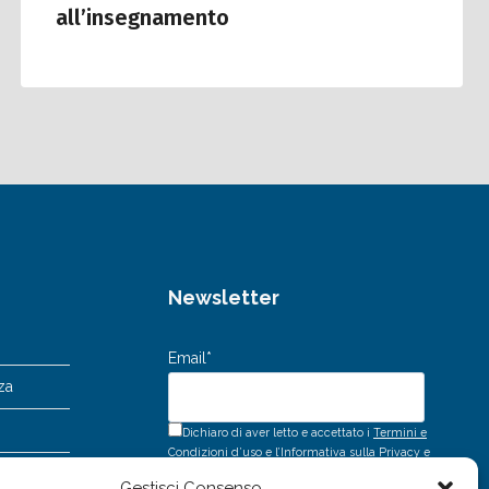
all’insegnamento
Newsletter
Email*
za
Dichiaro di aver letto e accettato i
Termini e
Condizioni d’uso
e l’
Informativa sulla Privacy
e
acconsento al trattamento dei miei dati
Gestisci Consenso