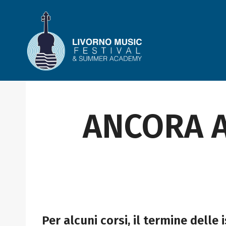
Salta
al
contenuto
ANCORA A
Per alcuni corsi, il termine delle