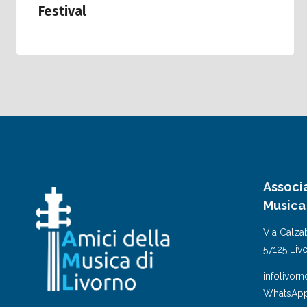
Festival
Associ
Musica
Via Calzab
57125 Liv
infolivor
WhatsApp