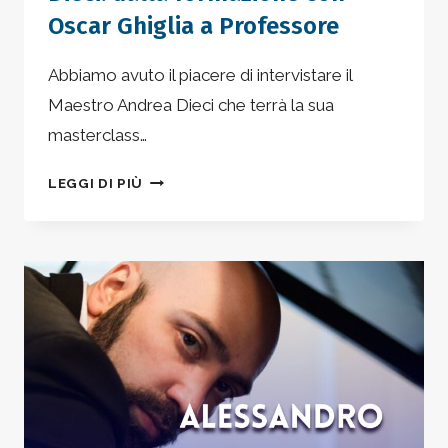
Oscar Ghiglia a Professore
Abbiamo avuto il piacere di intervistare il
Maestro Andrea Dieci che terrà la sua
masterclass…
INTERVISTA
LEGGI DI PIÙ
AL
MAESTRO
ANDREA
DIECI:
DALLA
FORMAZIONE
CON
OSCAR
GHIGLIA
A
PROFESSORE