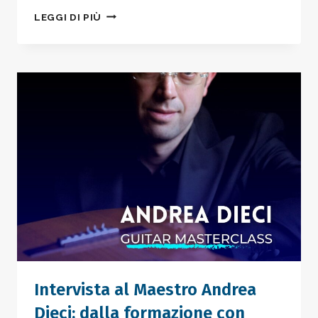
LIVORNO
LEGGI DI PIÙ
MUSIC
FESTIVAL
&
SUMMER
ACADEMY
–
ISCRIZIONI
APERTE
ALLE
MASTER
CLASSES
2026
Intervista al Maestro Andrea
Dieci: dalla formazione con