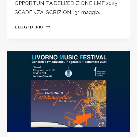
OPPORTUNITÀ DELL’EDIZIONE LMF 2025
SCADENZA ISCRIZIONI: 31 maggio…
LIVORNO
LEGGI DI PIÙ
MUSIC
FESTIVAL
&
SUMMER
ACADEMY
–
ISCRIZIONI
APERTE
ALLE
MASTER
CLASSES
2025