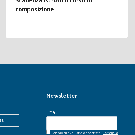
Scadenza iscrizioni corso di
composizione
Newsletter
Email*
za
Dichiaro di aver letto e accettato i
Termini e