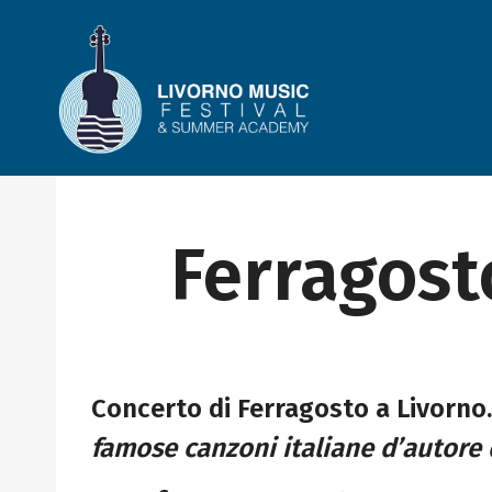
Salta
al
contenuto
Ferragosto
Concerto di Ferragosto a Livorno
famose canzoni italiane d’autore d