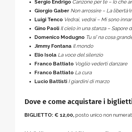
Sergio Endrigo
Canzone per te – Io che a
Giorgio Gaber
Non arrossire – La libertà
(
Luigi Tenco
Vedrai, vedrai – Mi sono inna
Gino Paoli
Il cielo in una stanza – Sapore d
Domenico Modugno
Tu si’ na cosa gran
Jimmy Fontana
Il mondo
Elio Isola
La voce del silenzio
Franco Battiato
Voglio vederti danzare
Franco Battiato
La cura
Lucio Battisti
I giardini di marzo
Dove e come acquistare i bigliett
BIGLIETTO: € 12,00,
posto unico non numerat