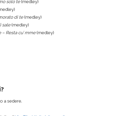
mo solo te
(medley)
medley)
morato di te
(medley)
i sale
(medley)
de – Resta cu’ mme
(medley)
i?
o a sedere.