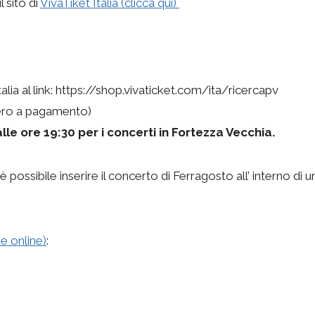
l sito di
VivaTiket Italia (clicca qui)
 Italia al link: https://shop.vivaticket.com/ita/ricercapv
mero a pagamento)
lle ore 19:30
per i concerti in Fortezza Vecchia.
 possibile inserire il concerto di Ferragosto all’ interno di 
e online)
: