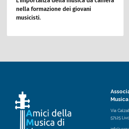
L’importanza della musica da camera
nella formazione dei giovani
musicisti.
Associ
Musica
Via Calzab
57125 Liv