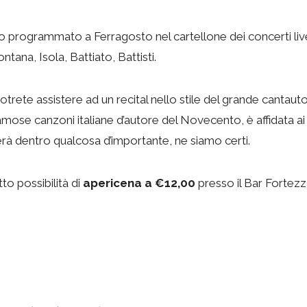
 programmato a Ferragosto nel cartellone dei concerti live
tana, Isola, Battiato, Battisti.
otrete assistere ad un recital nello stile del grande cantaut
mose canzoni italiane d’autore del Novecento, è affidata ai ta
rà dentro qualcosa d’importante, ne siamo certi.
tto possibilità di
apericena a €12,00
presso il Bar Fortezz