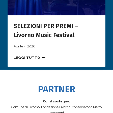
I
R
S
S
T
I
A
!
SELEZIONI PER PREMI –
C
O
Livorno Music Festival
N
L
Aprile 4, 2026
’
S
O
LEGGI TUTTO
E
R
L
C
E
H
Z
E
PARTNER
I
S
O
T
N
R
Con il sostegno:
I
A
Comune di Livorno, Fondazione Livorno, Conservatorio Pietro
P
–
Mascagni