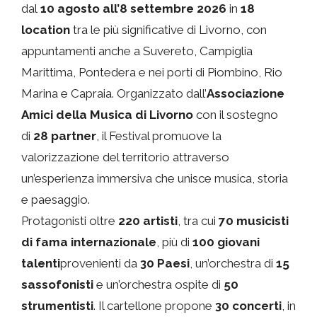
dal
10 agosto all’8 settembre 2026
in
18
location
tra le più significative di Livorno, con
appuntamenti anche a Suvereto, Campiglia
Marittima, Pontedera e nei porti di Piombino, Rio
Marina e Capraia. Organizzato dall’
Associazione
Amici della Musica di Livorno
con il sostegno
di
28 partner
, il Festival promuove la
valorizzazione del territorio attraverso
un’esperienza immersiva che unisce musica, storia
e paesaggio.
Protagonisti oltre
220 artisti
, tra cui
70 musicisti
di fama internazionale
, più di
100 giovani
talenti
provenienti da
30 Paesi
, un’orchestra di
15
sassofonisti
e un’orchestra ospite di
50
strumentisti
. Il cartellone propone
30 concerti
, in