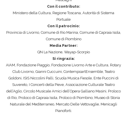
E
L
Con il contributo:
R
I
Ministero della Cultura, Regione Toscana, Autorità di Sistema
P
V
Portuale
R
O
Con il patrocinio:
E
R
Provincia di Livorno, Comune di Rio Marina, Comune di Capraia Isola,
M
N
Comune di Piombino
I
O
Media Partner:
–
M
QN La Nazione, Wayap-Scorpio
L
Si ringrazia:
U
AIAM, Fondazione Piaggio, Fondazione Livorno Arte e Cultura, Rotary
I
S
Club Livorno, Gianni Cuccuini, ContempoartEnsemble, Teatro
V
I
Goldoni, ISIS Niccolini Palli, Scuola Musica Fiesole, Ente Puccini di
O
C
Suvereto, I Concerti della Pieve, Associazione Culturale Teatro
R
F
dell’Aglio, Circolo Musicale Amici dell’Opera Galliano Masini, Proloco
N
E
di Rio, Proloco di Capraia Isola, Proloco di Piombino, Museo di Storia
O
S
Naturale del Mediterraneo, Mercato Delle Vettovaglie, Menicagli
M
T
Pianoforti.
U
I
S
V
I
A