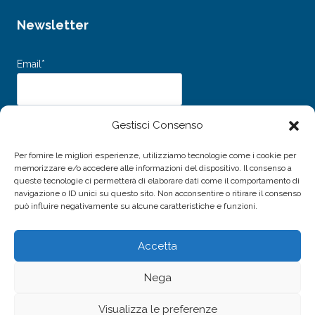
Newsletter
Email*
Dichiaro di aver letto e accettato i
Termini e Condizioni d’uso
e
Gestisci Consenso
l’
Informativa sulla Privacy
e acconsento al trattamento dei miei dati personali
per l'invio della newsletter.
Per fornire le migliori esperienze, utilizziamo tecnologie come i cookie per
memorizzare e/o accedere alle informazioni del dispositivo. Il consenso a
queste tecnologie ci permetterà di elaborare dati come il comportamento di
navigazione o ID unici su questo sito. Non acconsentire o ritirare il consenso
può influire negativamente su alcune caratteristiche e funzioni.
Accetta
© 2026 Associazione Amici della Musica di Livorno -
Nega
P.IVA / C.F. 01691940496
Sito realizzato da
Alessio Rossi
Visualizza le preferenze