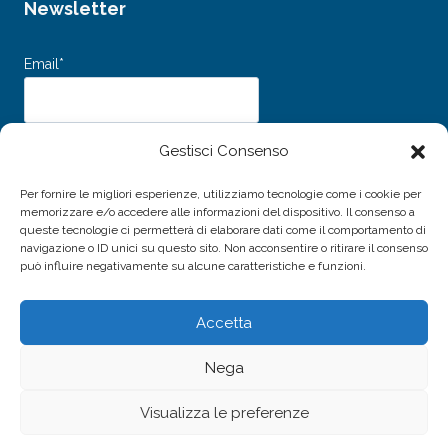
Newsletter
Email*
Dichiaro di aver letto e accettato i
Termini e Condizioni d’uso
e
Gestisci Consenso
l’
Informativa sulla Privacy
e acconsento al trattamento dei miei dati personali
per l'invio della newsletter.
Per fornire le migliori esperienze, utilizziamo tecnologie come i cookie per
memorizzare e/o accedere alle informazioni del dispositivo. Il consenso a
queste tecnologie ci permetterà di elaborare dati come il comportamento di
navigazione o ID unici su questo sito. Non acconsentire o ritirare il consenso
può influire negativamente su alcune caratteristiche e funzioni.
Accetta
© 2026 Associazione Amici della Musica di Livorno -
Nega
P.IVA / C.F. 01691940496
Sito realizzato da
Alessio Rossi
Visualizza le preferenze