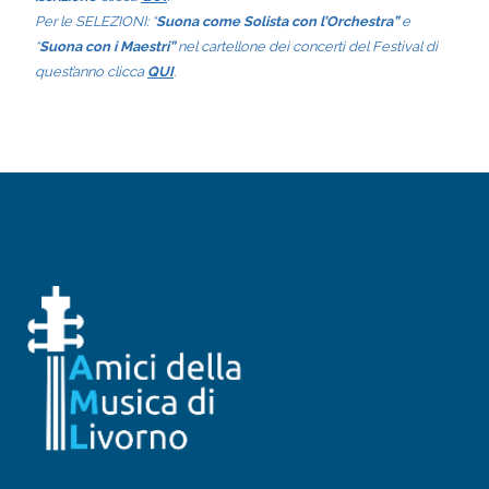
Per le SELEZIONI: “
Suona come Solista con l’Orchestra”
e
“
Suona con i Maestri”
nel cartellone dei concerti del Festival di
quest’anno clicca
QUI
.