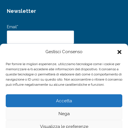
Newsletter
Email*
Dichiaro di aver letto e accettato i
Termini e Condizioni d’uso
e
Gestisci Consenso
l’
Informativa sulla Privacy
e acconsento al trattamento dei miei dati personali
per l'invio della newsletter.
Per fornire le migliori esperienze, utilizziamo tecnologie come i cookie per
memorizzare e/o accedere alle informazioni del dispositivo. Il consenso a
queste tecnologie ci permetterà di elaborare dati come il comportamento di
navigazione o ID unici su questo sito. Non acconsentire o ritirare il consenso
può influire negativamente su alcune caratteristiche e funzioni.
Accetta
© 2026 Associazione Amici della Musica di Livorno -
Nega
P.IVA / C.F. 01691940496
Sito realizzato da
Alessio Rossi
Visualizza le preferenze