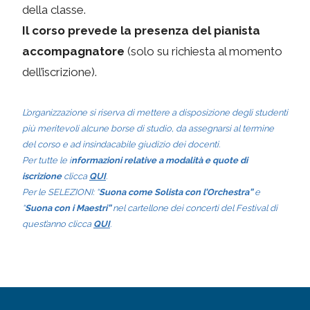
della classe.
Il corso prevede la presenza del pianista
accompagnatore
(solo su richiesta al momento
dell’iscrizione).
L’organizzazione si riserva di mettere a disposizione degli studenti
più meritevoli alcune borse di studio, da assegnarsi al termine
del corso e ad insindacabile giudizio dei docenti.
Per tutte le i
nformazioni relative a modalità e quote di
iscrizione
clicca
QUI
.
Per le SELEZIONI: “
Suona come Solista con l’Orchestra”
e
“
Suona con i Maestri”
nel cartellone dei concerti del Festival di
quest’anno clicca
QUI
.