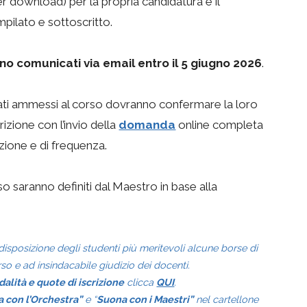
er download) per la propria candidatura e il
mpilato e sottoscritto.
anno comunicati via email entro il 5 giugno 2026
.
dati ammessi al corso dovranno confermare la loro
izione con l’invio della
domanda
online completa
zione e di frequenza.
so saranno definiti dal Maestro in base alla
 disposizione degli studenti più meritevoli alcune borse di
so e ad insindacabile giudizio dei docenti.
alità e quote di iscrizione
clicca
QUI
.
 con l’Orchestra”
e “
Suona con i Maestri”
nel cartellone