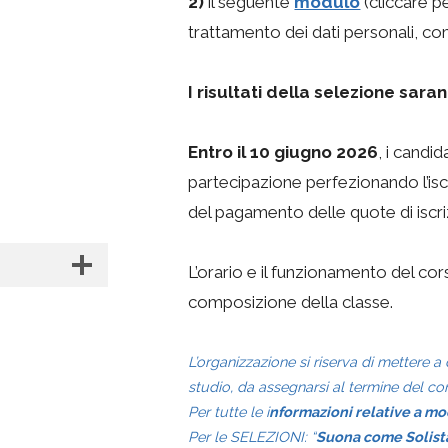
2)
il seguente
modulo
(cliccare p
trattamento dei dati personali, co
I risultati della selezione sar
Entro il 10 giugno 2026
, i candi
partecipazione perfezionando l’iscr
del pagamento delle quote di iscri
L’orario e il funzionamento del cor
composizione della classe.
L’organizzazione si riserva di mettere a
studio, da assegnarsi al termine del cor
Per tutte le i
nformazioni relative a mod
Per le SELEZIONI: “
Suona come Solista