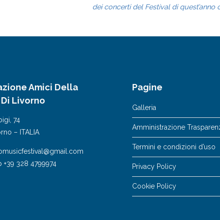
dei concerti del Festival di quest’anno 
azione Amici Della
Pagine
 Di Livorno
Galleria
igi, 74
Amministrazione Trasparen
orno – ITALIA
Termini e condizioni d’uso
nomusicfestival@gmail.com
 +39 328 4799974
Privacy Policy
Cookie Policy