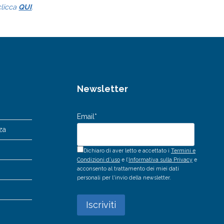
clicca
QUI
.
Newsletter
Email*
za
Dichiaro di aver letto e accettato i
Termini e
Condizioni d’uso
e l’
Informativa sulla Privacy
e
acconsento al trattamento dei miei dati
personali per l'invio della newsletter.