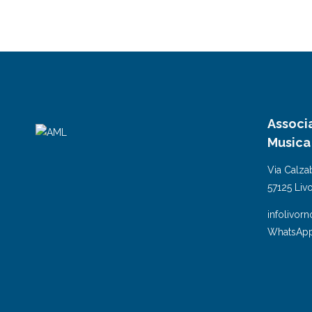
Associ
Musica
Via Calzab
57125 Liv
infolivor
WhatsApp