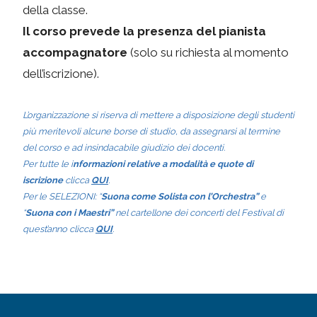
della classe.
Il corso prevede la presenza del pianista
accompagnatore
(solo su richiesta al momento
dell’iscrizione).
L’organizzazione si riserva di mettere a disposizione degli studenti
più meritevoli alcune borse di studio, da assegnarsi al termine
del corso e ad insindacabile giudizio dei docenti.
Per tutte le i
nformazioni relative a modalità e quote di
iscrizione
clicca
QUI
.
Per le SELEZIONI: “
Suona come Solista con l’Orchestra”
e
“
Suona con i Maestri”
nel cartellone dei concerti del Festival di
quest’anno clicca
QUI
.