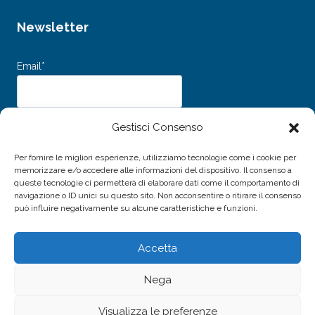
Newsletter
Email*
Dichiaro di aver letto e accettato i
Termini e Condizioni d’uso
e
Gestisci Consenso
l’
Informativa sulla Privacy
e acconsento al trattamento dei miei dati personali
per l'invio della newsletter.
Per fornire le migliori esperienze, utilizziamo tecnologie come i cookie per
memorizzare e/o accedere alle informazioni del dispositivo. Il consenso a
queste tecnologie ci permetterà di elaborare dati come il comportamento di
navigazione o ID unici su questo sito. Non acconsentire o ritirare il consenso
può influire negativamente su alcune caratteristiche e funzioni.
Accetta
© 2026 Associazione Amici della Musica di Livorno -
Nega
P.IVA / C.F. 01691940496
Sito realizzato da
Alessio Rossi
Visualizza le preferenze