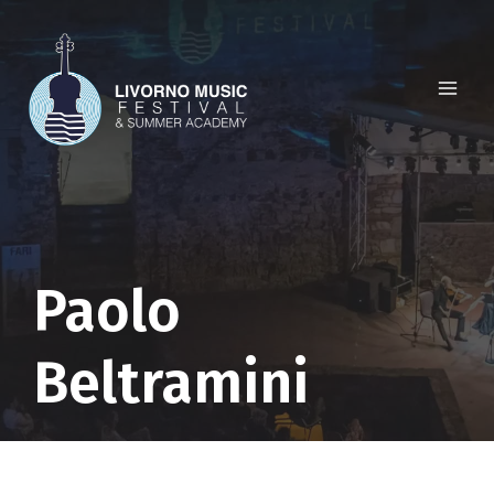
Salta
al
contenuto
Paolo
Beltramini