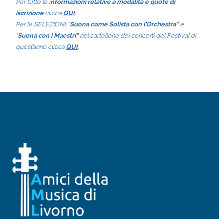
Per tutte le i
nformazioni relative a modalità e quote di
iscrizione
clicca
QUI
.
Per le SELEZIONI: “
Suona come Solista con l’Orchestra”
e
“
Suona con i Maestri”
nel cartellone dei concerti del Festival di
quest’anno clicca
QUI
.