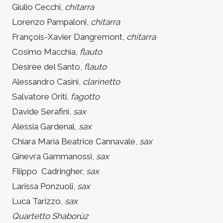
Giulio Cecchi,
chitarra
Lorenzo Pampaloni,
chitarra
François-Xavier Dangremont,
chitarra
Cosimo Macchia,
flauto
Dèsirèe del Santo,
flauto
Alessandro Casini,
clarinetto
Salvatore Oriti
, fagotto
Davide Serafini,
sax
Alessia Gardenal,
sax
Chiara Maria Beatrice Cannavale,
sax
Ginevra Gammanossi,
sax
Filippo Cadringher,
sax
Larissa Ponzuoli,
sax
Luca Tarizzo,
sax
Quartetto Shaborùz