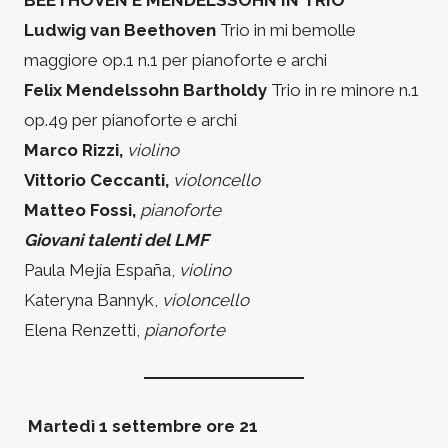
BEETHOVEN E MENDELSSOHN IN TRIO
Ludwig van Beethoven
Trio in mi bemolle
maggiore op.1 n.1 per pianoforte e archi
Felix Mendelssohn Bartholdy
Trio in re minore n.1
op.49 per pianoforte e archi
Marco Rizzi,
violino
Vittorio Ceccanti,
violoncello
Matteo Fossi,
pianoforte
Giovani talenti del LMF
Paula Mejía España,
violino
Kateryna Bannyk,
violoncello
Elena Renzetti,
pianoforte
Martedì 1 settembre ore 21