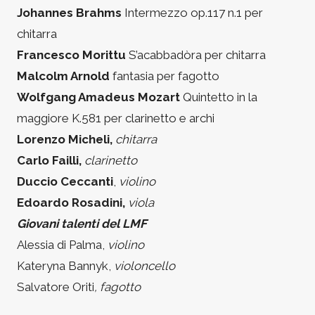
Johannes Brahms
Intermezzo op.117 n.1 per
chitarra
Francesco Morittu
S’acabbadòra per chitarra
Malcolm Arnold
fantasia per fagotto
Wolfgang Amadeus Mozart
Quintetto in la
maggiore K.581 per clarinetto e archi
Lorenzo Micheli,
chitarra
Carlo Failli,
clarinetto
Duccio Ceccanti
,
violino
Edoardo Rosadini,
viola
Giovani talenti del LMF
Alessia di Palma,
violino
Kateryna Bannyk,
violoncello
Salvatore Oriti
, fagotto