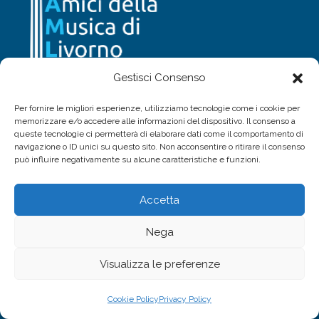
Gestisci Consenso
Per fornire le migliori esperienze, utilizziamo tecnologie come i cookie per
memorizzare e/o accedere alle informazioni del dispositivo. Il consenso a
queste tecnologie ci permetterà di elaborare dati come il comportamento di
navigazione o ID unici su questo sito. Non acconsentire o ritirare il consenso
Associazione Amici Della Musica Di Livorno
può influire negativamente su alcune caratteristiche e funzioni.
Via Calzabigi, 74
57125 Livorno – ITALIA
Accetta
infolivornomusicfestival@gmail.com
Nega
WhatsApp +39 328 4799974
Visualizza le preferenze
Cookie Policy
Privacy Policy