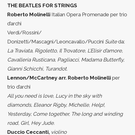
THE BEATLES FOR STRINGS
Roberto Molinelli
Italian Opera Promenade per trio
d’archi
Verdi/Rossini/
Donizetti/Mascagni/Leoncavallo/Puccini
Suite
da:
La Traviata, Rigoletto, Il Trovatore, L’Elisir d’amore,
Cavalleria Rusticana, Pagliacci, Madama Butterfly,
Gianni Schicchi, Turandot.
Lennon/McCartney arr. Roberto Molinelli
per
trio d’archi
All you need is love, Lucy in the sky with
diamonds, Eleanor Rigby, Michelle, Help!,
Yesterday, Come together, The long and winding
road, Girl, Hey Jude.
Duccio Ceccanti,
violino