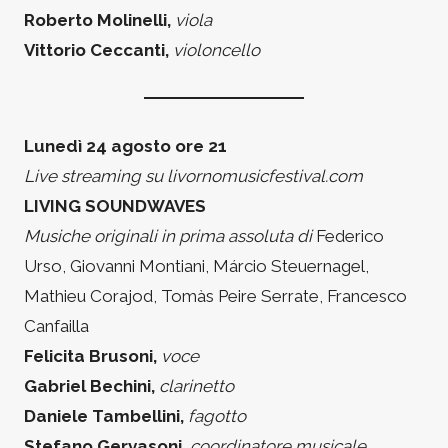
Roberto Molinelli,
viola
Vittorio Ceccanti,
violoncello
Lunedì 24 agosto ore 21
Live streaming su livornomusicfestival.com
LIVING SOUNDWAVES
Musiche originali in prima assoluta di
Federico
Urso, Giovanni Montiani, Márcio Steuernagel,
Mathieu Corajod, Tomàs Peire Serrate, Francesco
Canfailla
Felicita Brusoni,
voce
Gabriel Bechini,
clarinetto
Daniele Tambellini,
fagotto
Stefano Gervasoni
,
coordinatore musicale