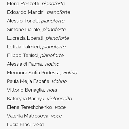
Elena Renzetti,
pianoforte
Edoardo Mancini,
pianoforte
Alessio Tonelli,
pianoforte
Simone Librale,
pianoforte
Lucrezia Liberati,
pianoforte
Letizia Palmieri,
pianoforte
Filippo Tenisci,
pianoforte
Alessia di Palma,
violino
Eleonora Sofia Podestà,
violino
Paula Mejía España,
violino
Vittorio Benaglia,
viola
Kateryna Bannyk,
violoncello
Elena Tereshchenko,
voce
Valeriia Matrosova,
voce
Lucia Filaci,
voce