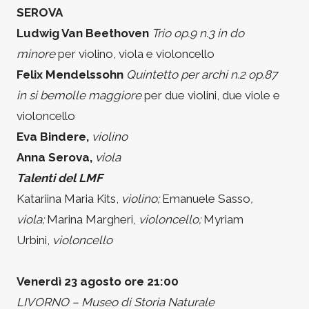
SEROVA
Ludwig Van Beethoven
Trio op.9 n.3 in do
minore
per violino, viola e violoncello
Felix Mendelssohn
Quintetto per archi n.2 op.87
in si bemolle maggiore
per due violini, due viole e
violoncello
Eva Bindere,
violino
Anna Serova,
viola
Talenti del LMF
Katariina Maria Kits,
violino;
Emanuele Sasso
,
viola;
Marina Margheri,
violoncello;
Myriam
Urbini,
violoncello
Venerdì 23 agosto ore 21:00
LIVORNO – Museo di Storia Naturale