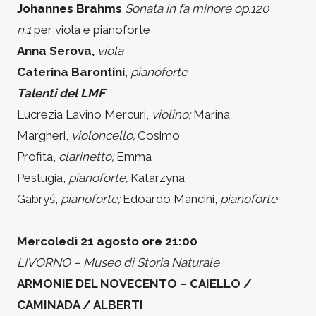
Johannes Brahms
Sonata in fa minore op.120
n.1
per viola e pianoforte
Anna Serova,
viola
Caterina Barontini
,
pianoforte
Talenti del LMF
Lucrezia Lavino Mercuri,
violino;
Marina
Margheri,
violoncello;
Cosimo
Profita,
clarinetto;
Emma
Pestugia,
pianoforte;
Katarzyna
Gabryś,
pianoforte;
Edoardo Mancini,
pianoforte
Mercoledì 21 agosto ore 21:00
LIVORNO – Museo di Storia Naturale
ARMONIE DEL NOVECENTO – CAIELLO /
CAMINADA / ALBERTI