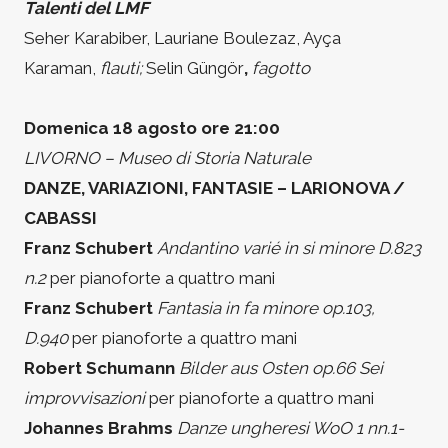
Talenti del LMF
Seher Karabiber, Lauriane Boulezaz, Ayça
Karaman,
flauti;
Selin Güngör
,
fagotto
Domenica 18 agosto ore 21:00
LIVORNO – Museo di Storia Naturale
DANZE, VARIAZIONI, FANTASIE – LARIONOVA /
CABASSI
Franz Schubert
Andantino varié in si minore D.823
n.2
per pianoforte a quattro mani
Franz Schubert
Fantasia in fa minore op.103,
D.940
per pianoforte a quattro mani
Robert Schumann
Bilder aus Osten op.66 Sei
improvvisazioni
per pianoforte a quattro mani
Johannes Brahms
Danze ungheresi WoO 1 nn.1-