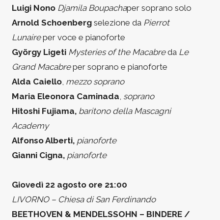
Luigi Nono
Djamila Boupacha
per soprano solo
Arnold Schoenberg
selezione da
Pierrot
Lunaire
per voce e pianoforte
György Ligeti
Mysteries of the Macabre
da
Le
Grand Macabre
per soprano e pianoforte
Alda Caiello
,
mezzo soprano
Maria Eleonora Caminada
,
soprano
Hitoshi Fujiama,
baritono della Mascagni
Academy
Alfonso Alberti,
pianoforte
Gianni Cigna,
pianoforte
Giovedì 22 agosto ore 21:00
LIVORNO – Chiesa di San Ferdinando
BEETHOVEN & MENDELSSOHN – BINDERE /