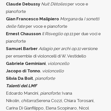
Claude Debussy
Nuit D’étoiles
per voce e
pianoforte
Gian Francesco Malipiero
Morgana
da
I sonetti
delle fate
per voce e pianoforte
Ernest Chausson
Il Risveglio op.11
per due voci e
pianoforte
Samuel Barber
Adagio per archi op.11
versione
per ensemble di violoncelli di W. Vestidello
Gabriele Geminiani
,
violoncello
Jacopo di Tonno
, violoncello
Silvia Da Boit
, pianoforte
Talenti del LMF
Edoardo Mancini,
pianoforte;
Ivana
Nikolin,
chitarra;
Serena Cozzi, Chiara Torosani,
Carina Di Gianfilippo, Elena Scopinaro, Nicol