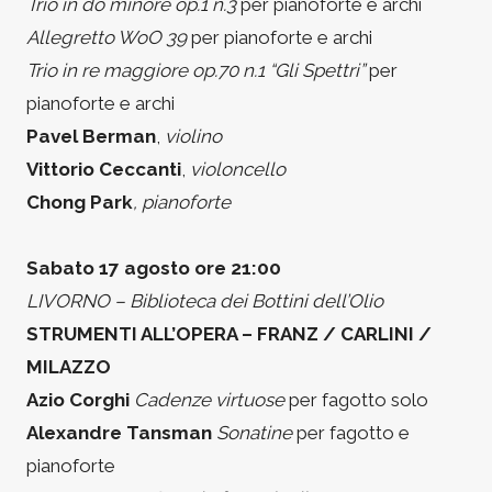
Trio in do minore op.1 n.3
per pianoforte e archi
Allegretto WoO 39
per pianoforte e archi
Trio in re maggiore op.70 n.1 “Gli Spettri”
per
pianoforte e archi
Pavel Berman
,
violino
Vittorio Ceccanti
,
violoncello
Chong Park
, pianoforte
Sabato 17 agosto ore 21:00
LIVORNO – Biblioteca dei Bottini dell’Olio
STRUMENTI ALL’OPERA – FRANZ / CARLINI /
MILAZZO
Azio Corghi
Cadenze virtuose
per fagotto solo
Alexandre Tansman
Sonatine
per fagotto e
pianoforte