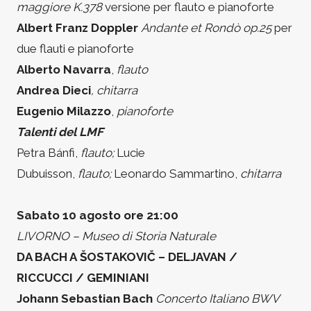
maggiore K.378
versione per flauto e pianoforte
Albert Franz Doppler
Andante et Rondò op.25
per
due flauti e pianoforte
Alberto Navarra
,
flauto
Andrea Dieci
, chitarra
Eugenio Milazzo
,
pianoforte
Talenti del LMF
Petra Bánfi,
flauto;
Lucie
Dubuisson,
flauto;
Leonardo Sammartino,
chitarra
Sabato 10 agosto ore 21:00
LIVORNO – Museo di Storia Naturale
DA BACH A ŠOSTAKOVIČ – DELJAVAN /
RICCUCCI / GEMINIANI
Johann Sebastian Bach
Concerto Italiano BWV