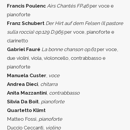
Francis Poulenc
Airs Chantés FP.46
per voce e
pianoforte
Franz Schubert
Der Hirt auf dem Felsen (Il pastore
sulla roccia) op.129 D.965
per voce, pianoforte e
clarinetto
Gabriel Fauré
La bonne chanson op.61
per voce,
due violini, viola, violoncello, contrabbasso e
pianoforte
Manuela Custer
,
voce
Andrea Dieci
, chitarra
Anita Mazzantini
,
contrabbasso
Silvia Da Boit
, pianoforte
Quartetto Klimt
Matteo Fossi,
pianoforte
Duccio Ceccanti,
violino