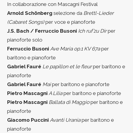
In collaborazione con Mascagni Festival
Arnold Schönberg
selezione da
Brettl-Lieder
(Cabaret Songs)
per voce e pianoforte
J.S. Bach / Ferruccio Busoni
Ich ruf’zu Dir
per
pianoforte solo
Ferruccio Busoni
Ave Maria op.1 KV 67a
per
baritono e pianoforte
Gabriel Fauré
Le papillon et le fleur
per baritono e
pianoforte
Gabriel Fauré
Mai
per baritono e pianoforte
Pietro Mascagni
A Lilia
per baritono e pianoforte
Pietro Mascagni
Ballata di Maggio
per baritono e
pianoforte
Giacomo Puccini
Avanti Urania
per baritono e
pianoforte