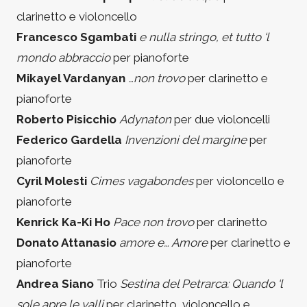
clarinetto e violoncello
Francesco Sgambati
e nulla stringo, et tutto ‘l
mondo abbraccio
per pianoforte
Mikayel Vardanyan
…non trovo
per clarinetto e
pianoforte
Roberto Pisicchio
Adynaton
per due violoncelli
Federico Gardella
Invenzioni del margine
per
pianoforte
Cyril Molesti
Cimes vagabondes
per violoncello e
pianoforte
Kenrick Ka-Ki Ho
Pace non trovo
per clarinetto
Donato Attanasio
amore e… Amore
per clarinetto e
pianoforte
Andrea Siano
Trio
Sestina del Petrarca: Quando ‘l
sole apre le valli
per clarinetto, violoncello e