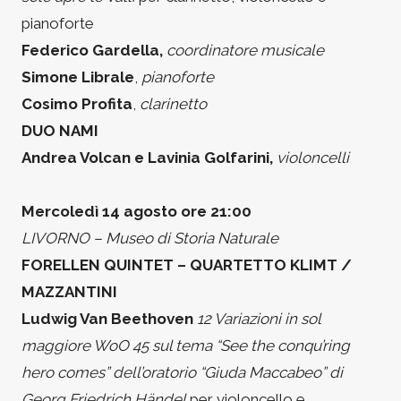
pianoforte
Federico Gardella,
coordinatore musicale
Simone Librale
,
pianoforte
Cosimo Profita
,
clarinetto
DUO NAMI
Andrea Volcan e Lavinia Golfarini,
violoncelli
Mercoledì 14 agosto ore 21:00
LIVORNO – Museo di Storia Naturale
FORELLEN QUINTET – QUARTETTO KLIMT /
MAZZANTINI
Ludwig Van Beethoven
12 Variazioni in sol
maggiore WoO 45 sul tema “See the conqu’ring
hero comes” dell’oratorio “Giuda Maccabeo” di
Georg Friedrich Händel
per violoncello e