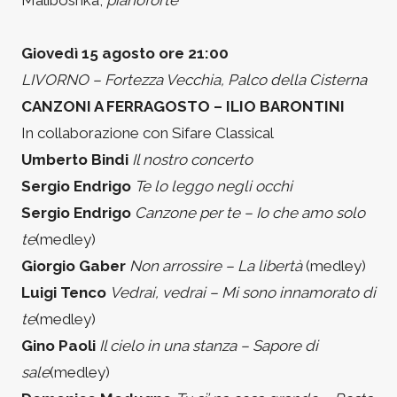
Maliboshka,
pianoforte
Giovedì 15 agosto ore 21:00
LIVORNO – Fortezza Vecchia, Palco della Cisterna
CANZONI A FERRAGOSTO – ILIO BARONTINI
In collaborazione con Sifare Classical
Umberto Bindi
Il nostro concerto
Sergio Endrigo
Te lo leggo negli occhi
Sergio Endrigo
Canzone per te – Io che amo solo
te
(medley)
Giorgio Gaber
Non arrossire – La libertà
(medley)
Luigi Tenco
Vedrai, vedrai – Mi sono innamorato di
te
(medley)
Gino Paoli
Il cielo in una stanza – Sapore di
sale
(medley)