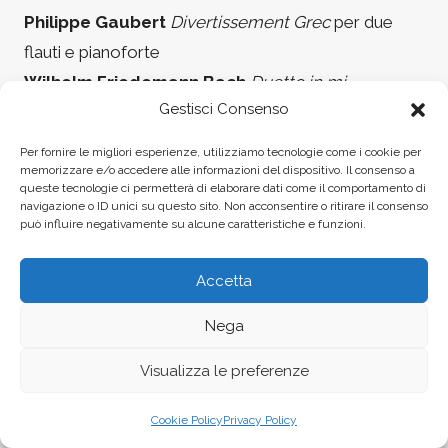
Philippe Gaubert
Divertissement Grec
per due
flauti e pianoforte
Wilhelm Friedemann Bach
Duetto in mi
Gestisci Consenso
minore
per due flauti
Marc Berthomieu
Arcadie
per quartetto di flauti
Per fornire le migliori esperienze, utilizziamo tecnologie come i cookie per
Joachim Andersen
Suite n.1 da “Six morceaux de
memorizzare e/o accedere alle informazioni del dispositivo. Il consenso a
queste tecnologie ci permetterà di elaborare dati come il comportamento di
Salon” op.24
per flauto e pianoforte
navigazione o ID unici su questo sito. Non acconsentire o ritirare il consenso
può influire negativamente su alcune caratteristiche e funzioni.
Philippe Gaubert
Ballade
per flauto e pianoforte
Erwin Schulhoff
Sonata
per flauto e pianoforte
Accetta
Alice Morzenti
, flauto
Eugenio Milazzo
, pianoforte
Nega
Talenti del LMF
Visualizza le preferenze
Alice Carolina Maria Paglia, Giulia Bellotti, Júlia
Vizcaino, Keyu Lu,
flauti
Cookie Policy
Privacy Policy