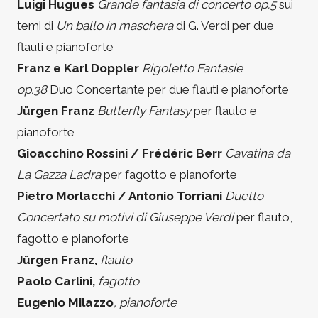
Luigi Hugues
Grande fantasia di concerto op.5
sui
temi di
Un ballo in maschera
di G. Verdi per due
flauti e pianoforte
Franz e Karl Doppler
Rigoletto Fantasie
op.38
Duo Concertante per due flauti e pianoforte
Jürgen Franz
Butterfly Fantasy
per flauto e
pianoforte
Gioacchino Rossini / Frédéric Berr
Cavatina da
La Gazza Ladra
per fagotto e pianoforte
Pietro Morlacchi / Antonio Torriani
Duetto
Concertato su motivi di Giuseppe Verdi
per flauto,
fagotto e pianoforte
Jürgen Franz,
flauto
Paolo Carlini,
fagotto
Eugenio Milazzo
, pianoforte