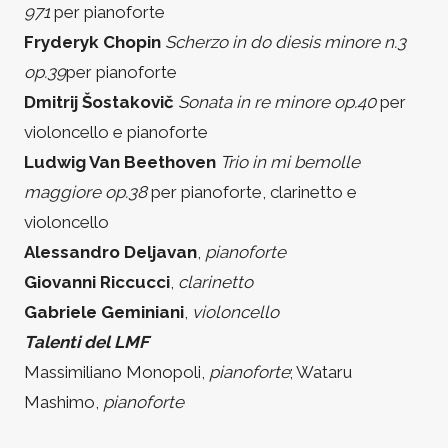
971
per pianoforte
Fryderyk Chopin
Scherzo in do diesis minore n.3
op.39
per pianoforte
Dmitrij Šostakovič
Sonata in re minore op.40
per
violoncello e pianoforte
Ludwig Van Beethoven
Trio in mi bemolle
maggiore op.38
per pianoforte, clarinetto e
violoncello
Alessandro Deljavan
,
pianoforte
Giovanni Riccucci
,
clarinetto
Gabriele Geminiani
,
violoncello
Talenti del LMF
Massimiliano Monopoli,
pianoforte
; Wataru
Mashimo,
pianoforte