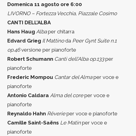
Domenica 11 agosto ore 6:00
LIVORNO – Fortezza Vecchia, Piazzale Cosimo
CANTI DELL’ALBA
Hans Haug
Alba
per chitarra
Edvard Grieg
Il Mattino
da
Peer Gynt Suite n.1
op.46
versione per pianoforte
Robert Schumann
Canti dell’Alba op.133
per
pianoforte
Frederic Mompou
Cantar del Alma
per voce e
pianoforte
Antonio Caldara
Alma del core
per voce e
pianoforte
Reynaldo Hahn
Rêverie
per voce e pianoforte
Camille Saint-Saëns
Le Matin
per voce e
pianoforte