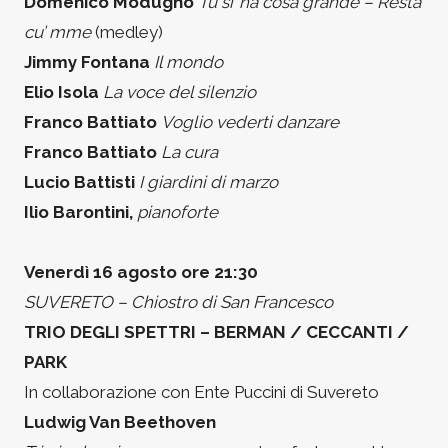
Domenico Modugno
Tu si’ na cosa grande – Resta
cu’ mme
(medley)
Jimmy Fontana
Il mondo
Elio Isola
La voce del silenzio
Franco Battiato
Voglio vederti danzare
Franco Battiato
La cura
Lucio Battisti
I giardini di marzo
Ilio Barontini,
pianoforte
Venerdì 16 agosto ore 21:30
SUVERETO – Chiostro di San Francesco
TRIO DEGLI SPETTRI – BERMAN / CECCANTI /
PARK
In collaborazione con Ente Puccini di Suvereto
Ludwig Van Beethoven