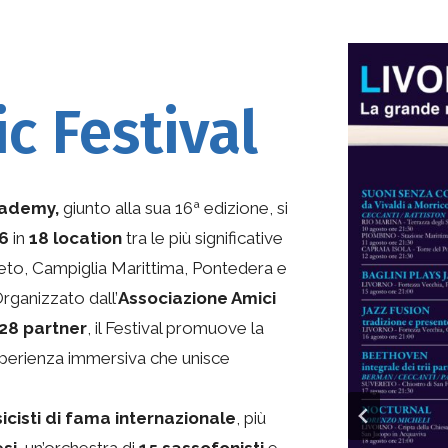
c Festival
cademy,
giunto alla sua 16ª edizione, si
26
in
18 location
tra le più significative
eto, Campiglia Marittima, Pontedera e
Organizzato dall’
Associazione Amici
28 partner
, il Festival promuove la
esperienza immersiva che unisce
icisti di fama internazionale
, più