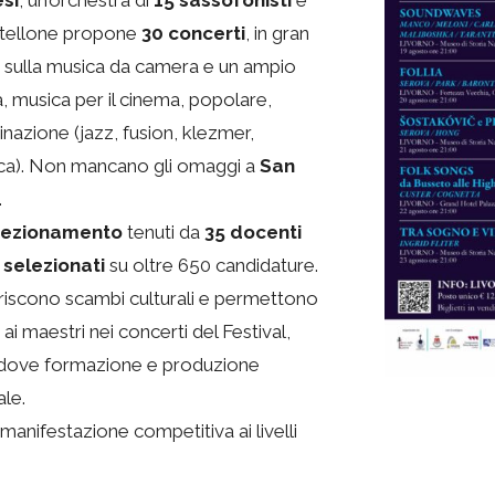
si
, un’orchestra di
15 sassofonisti
e
cartellone propone
30 concerti
, in gran
us sulla musica da camera e un ampio
, musica per il cinema, popolare,
azione (jazz, fusion, klezmer,
ica). Non mancano gli omaggi a
San
.
rfezionamento
tenuti da
35 docenti
 selezionati
su oltre 650 candidature.
favoriscono scambi culturali e permettono
to ai maestri nei concerti del Festival,
 dove formazione e produzione
ale.
manifestazione competitiva ai livelli