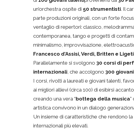
di
100 giovani talenti
provenienti da
30 Pae
un’orchestra ospite di
50 strumentisti
. Il 
parte produzioni originali, con un forte foc
ventaglio di repertori: classico, melodramma
contemporanea, tango e progetti di contamin
minimalismo, improvvisazione, elettroacust
Francesco d’Assisi, Verdi, Britten e Ligeti
Parallelamente si svolgono
30 corsi di pe
internazionali
, che accolgono
300 giovani
I corsi, rivolti a laureati e giovani talenti, 
ai migliori allievi (circa 100) di esibirsi accan
creando una vera “
bottega della musica
”
artistica convivono in un dialogo generazion
Un insieme di caratteristiche che rendono la 
internazionali più elevati.