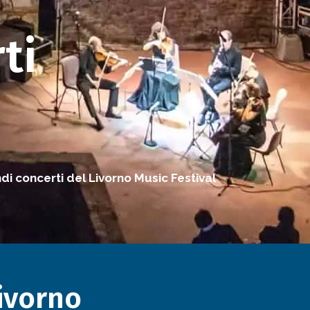
ti
ndi concerti del Livorno Music Festival
Livorno